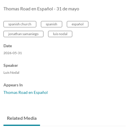
Thomas Road en Español - 31 de mayo
spanish church
spanish
español
jonathan samaniego
luis nodal
Date
2026-05-31
Speaker
Luis Nodal
Appears In
Thomas Road en Español
Related Media